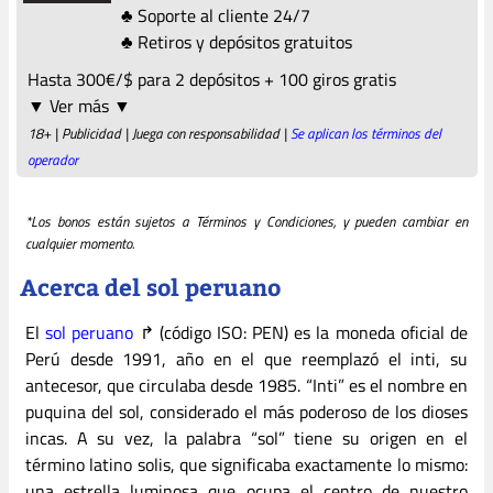
♣ Soporte al cliente 24/7
♣ Retiros y depósitos gratuitos
Hasta 300€/$ para 2 depósitos + 100 giros gratis
▼ Ver más ▼
18+ | Publicidad | Juega con responsabilidad |
Se aplican los términos del
operador
*Los bonos están sujetos a Términos y Condiciones, y pueden cambiar en
cualquier momento.
Acerca del sol peruano
El
sol peruano
↱ (código ISO: PEN) es la moneda oficial de
Perú desde 1991, año en el que reemplazó el inti, su
antecesor, que circulaba desde 1985. “Inti” es el nombre en
puquina del sol, considerado el más poderoso de los dioses
incas. A su vez, la palabra “sol” tiene su origen en el
término latino solis, que significaba exactamente lo mismo:
una estrella luminosa que ocupa el centro de nuestro