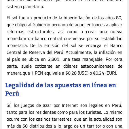
sistema planetario.
El sol fue un producto de la hiperinflación de los años 80,
que obligó al Gobierno peruano de aquel entonces a aplicar
reformas estructurales, así como a crear una nueva
moneda y un banco central que velase por su estabilidad
monetaria. De la emisión del sol se encarga el Banco
Central de Reserva del Perú. Actualmente, la inflación en
el país se ubica en 2.80%, una tasa manejable. Por otra
parta, suele cotizarse en dólares estadounidenses, de
manera que 1 PEN equivale a $0.28 (USD) o €0.24 (EUR).
Legalidad de las apuestas en línea en
Perú
Sí, los juegos de azar por Internet son legales en Perú,
tanto para los residentes como para los turistas. Lo mismo
ocurre con los casinos terrestres, que en la actualidad son
más de 50 distribuidos a lo largo de un territorio con una