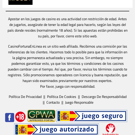
Apostar en los juegos de casino es una actividad con restricción de edad. Antes
de jugarlos, asegúrate de tener la edad legal para hacerlo, según las leyes del
país donde resides (normalmente 18 años). Si las apuestas están prohibidas en
su país, por favor, cierre este sitio web.
CasinoFortunaEnLinea es un sitio web afiliado. Recibimos una comisión por las
referencias de los clientes. Hacemos todo lo posible para que la información en
la página permanezca actualizada y sea precisa. Sin embargo, no siempre
podemos garantizar esto, ya que los términos y condiciones de los casinos
pueden cambiar con el tiempo. Así que, por favor, revisa los términos cuando te
registres. Sólo promocionamos operadores con licencia y buena reputación, que
hayan sido examinados previamente por nuestros expertos.
Por favor, juega con responsabilidad.
Política De Privacidad
||
Política De Cookies
||
Descargo De Responsabilidad
||
Contacto
||
Juego Responsable