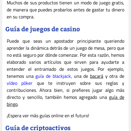
Muchos de sus productos tienen un modo de juego gratis,
de manera que puedes probarlos antes de gastar tu dinero
en su compra.
Guía de juegos de casino
Puede que seas un apostador principiante queriendo
aprender la dinámica detrás de un juego de mesa, pero que
no está seguro por dónde comenzar. Por esta razón, hemos
elaborado varios artículos que sirven para ayudarte a
entender el entramado de estos juegos. Por ejemplo,
tenemos una
guía de blackjack
, una de
bacará
y otra de
vídeo póker
que te instruyen sobre sus reglas y
contribuciones. Ahora bien, si prefieres jugar algo más
directo y sencillo, también hemos agregado una
guía de
bingo
.
¡Espera ver más guías online en el futuro!
Guía de criptoactivos