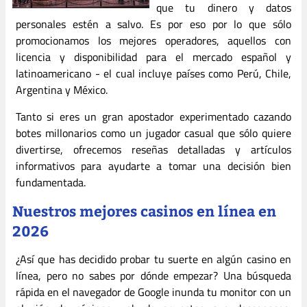
que tu dinero y datos
personales estén a salvo. Es por eso por lo que sólo
promocionamos los mejores operadores, aquellos con
licencia y disponibilidad para el mercado español y
latinoamericano - el cual incluye países como Perú, Chile,
Argentina y México.
Tanto si eres un gran apostador experimentado cazando
botes millonarios como un jugador casual que sólo quiere
divertirse, ofrecemos reseñas detalladas y artículos
informativos para ayudarte a tomar una decisión bien
fundamentada.
Nuestros mejores casinos en línea en
2026
¿Así que has decidido probar tu suerte en algún casino en
línea, pero no sabes por dónde empezar? Una búsqueda
rápida en el navegador de Google inunda tu monitor con un