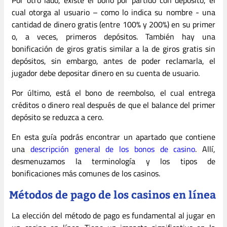
Por otro lado, existe el bono por partido con depósito, el
cual otorga al usuario – como lo indica su nombre - una
cantidad de dinero gratis (entre 100% y 200%) en su primer
o, a veces, primeros depósitos. También hay una
bonificación de giros gratis similar a la de giros gratis sin
depósitos, sin embargo, antes de poder reclamarla, el
jugador debe depositar dinero en su cuenta de usuario.
Por último, está el bono de reembolso, el cual entrega
créditos o dinero real después de que el balance del primer
depósito se reduzca a cero.
En esta guía podrás encontrar un apartado que contiene
una
descripción general de los bonos de casino
. Allí,
desmenuzamos la terminología y los tipos de
bonificaciones más comunes de los casinos.
Métodos de pago de los casinos en línea
La elección del método de pago es fundamental al jugar en