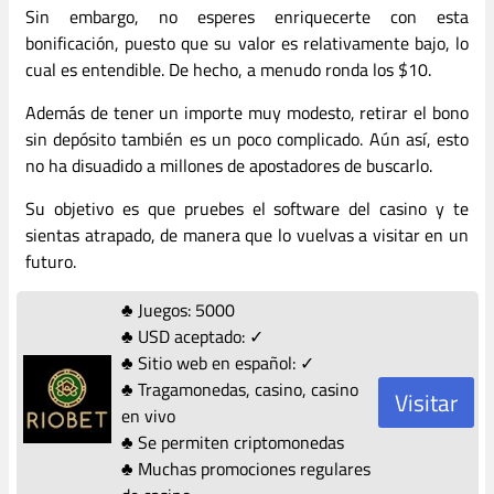
Sin embargo, no esperes enriquecerte con esta
bonificación, puesto que su valor es relativamente bajo, lo
cual es entendible. De hecho, a menudo ronda los $10.
Además de tener un importe muy modesto, retirar el bono
sin depósito también es un poco complicado. Aún así, esto
no ha disuadido a millones de apostadores de buscarlo.
Su objetivo es que pruebes el software del casino y te
sientas atrapado, de manera que lo vuelvas a visitar en un
futuro.
♣ Juegos: 5000
♣ USD aceptado: ✓
♣ Sitio web en español: ✓
♣ Tragamonedas, casino, casino
Visitar
en vivo
♣ Se permiten criptomonedas
♣ Muchas promociones regulares