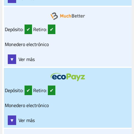
pagos en línea en los sitios web de las tiendas y casinos
De hecho, la mayoría de los emisores de tarjetas ofrecen a
asociados a la plataforma.
los clientes un periodo de gracia para para la deuda sin
Skrill es otro monedero electrónico que presta servicios de
ningún tipo de tasa o cargo adicional.
Neteller también ofrece dos tarjetas de prepago de
pago avanzados, tales como transferencias instantáneas y
Mastercard: una virtual y otra física. Ambas están
la compra y venta de criptomonedas.
Depósito:
✔
Retiro:
✔
Por estas razones es que todos los casinos reciben pagos
directamente vinculadas al monedero, dándote un acceso
hechos con
Visa
y
Mastercard
.
Sus soluciones están optimizadas para todo tipo de
instantáneo a tus fondos en cualquier momento y lugar.
Monedero electrónico
negocios, y con una integración simple y única, puede
Sin embargo, mientras que la primera sólo funciona con
habilitar más de 100 método de pago.
▼
Ver más
Internet, la segunda sirve para realizar compras en
Skrill también es como una cuenta de banco, en el sentido
establecimientos físicos y para hacer retiros en cajeros
de que te deja enviar y recibir dinero desde cualquier parte
automáticos.
MuchBetter es una billetera digital basada en una
del mundo de forma gratuita, pero a diferencia de ésta, la
aplicación móvil que permite a los usuarios guardar, mover
Actualmente, muchos
casinos en línea aceptan Neteller
billetera permite gestionar más de 40 divisas desde una
y administrar su dinero de forma rápida, segura y flexible.
Depósito:
✔
Retiro:
✔
como método de pago, ya sea por su facilidad de uso, sus
sola cuenta, lo cual facilita los pagos internacionales.
tarifas rentables o su última tecnología antifraude.
Esta galardonada plataforma de pago se diseñó pensando
Monedero electrónico
Además de ayudar a administrar tus fondos, el monedero
en el sector del juego, por lo que le cae como anillo al dedo
te proporciona una manera más inteligente de hacer
a los clientes que desean utilizarla para financiar sus
▼
Ver más
compras en línea. Con él, puedes gastar en tus sitios web
apuestas en línea.
preferidos de una manera fácil y segura.