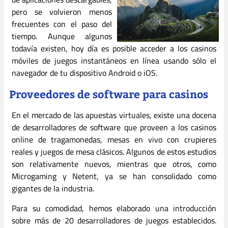
pagos en línea desde tu cuenta bancaria.
Astropay
.
pero se volvieron menos
frecuentes con el paso del
Sin embargo, a diferencia de Klarna, Trustly no constituye
tiempo. Aunque algunos
una cuenta en sí, sino más bien facilita las transacciones
todavía existen, hoy día es posible acceder a los casinos
directas entre tú y el casino a través de tu cuenta
móviles de juegos instantáneos en línea usando sólo el
bancaria.
navegador de tu dispositivo Android o iOS.
En muchos aspectos, esto es conveniente, dado que
Proveedores de software para casinos
obtienes el nivel de seguridad que proporciona una
billetera digital, pero sin las comisiones, los tiempos de
En el mercado de las apuestas virtuales, existe una docena
espera o los periodos de verificación.
de desarrolladores de software que proveen a los casinos
online de tragamonedas, mesas en vivo con crupieres
reales y juegos de mesa clásicos. Algunos de estos estudios
son relativamente nuevos, mientras que otros, como
Microgaming y Netent, ya se han consolidado como
gigantes de la industria.
Para su comodidad, hemos elaborado una introducción
sobre más de 20 desarrolladores de juegos establecidos.