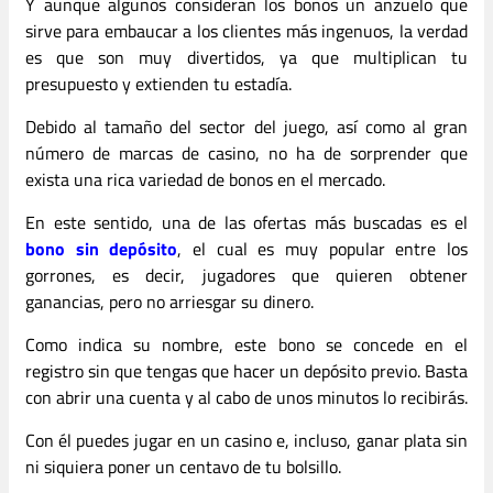
Y aunque algunos consideran los bonos un anzuelo que
sirve para embaucar a los clientes más ingenuos, la verdad
es que son muy divertidos, ya que multiplican tu
presupuesto y extienden tu estadía.
Debido al tamaño del sector del juego, así como al gran
número de marcas de casino, no ha de sorprender que
exista una rica variedad de bonos en el mercado.
En este sentido, una de las ofertas más buscadas es el
bono sin depósito
, el cual es muy popular entre los
gorrones, es decir, jugadores que quieren obtener
ganancias, pero no arriesgar su dinero.
Como indica su nombre, este bono se concede en el
registro sin que tengas que hacer un depósito previo. Basta
con abrir una cuenta y al cabo de unos minutos lo recibirás.
Con él puedes jugar en un casino e, incluso, ganar plata sin
ni siquiera poner un centavo de tu bolsillo.