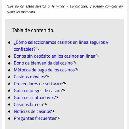
*Los bonos están sujetos a Términos y Condiciones, y pueden cambiar en
cualquier momento.
Tabla de contenido:
¿Cómo seleccionamos casinos en línea seguros y
confiables?
↷
Bonos sin depósito en los casinos en línea
↷
Bono de bienvenida del casino
↷
Métodos de pago de los casinos
↷
Casinos móviles
↷
Proveedores de software
↷
Guía de juegos de casino
↷
Guía de criptoactivos
↷
Casinos bitcoin
↷
Noticias de casinos
↷
Preguntas frecuentes
↷