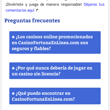
¡Diviértete y juega de manera responsable!
Déjanos tus
comentarios aquí
↱
Preguntas frecuentes
♣ ¿Los casinos online promocionados
en CasinoFortunaEnLinea.com son
seguros y fiables?
En Fortuna, recomendamos los casinos en línea
más seguros y fiables de la industria de las
♣ ¿Por qué nunca debería de jugar en
apuestas virtuales. Además de contar con una
un casino sin licencia?
licencia, cada uno de ellos ha sido acreditado por
organismos reguladores en jurisdicciones
Aparte de ofrecer servicios de juego de manera
reconocidas por su severidad al momento de
ilegal, y sin ningún tipo de restricción, los
♣ ¿Qué puedo encontrar en
expedir permisos, que promueven juegos justos,
casinos online que prescinden de una licencia
CasinoFortunaEnLinea.com?
transparencia en los pagos y protección al
también incurren en otras irregularidades que
jugador.