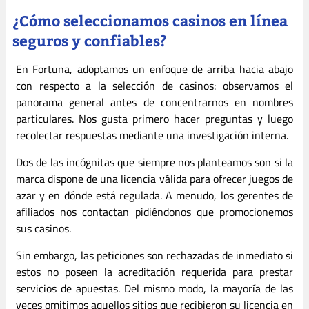
¿Cómo seleccionamos casinos en línea
seguros y confiables?
En Fortuna, adoptamos un enfoque de arriba hacia abajo
con respecto a la selección de casinos: observamos el
panorama general antes de concentrarnos en nombres
particulares. Nos gusta primero hacer preguntas y luego
recolectar respuestas mediante una investigación interna.
Dos de las incógnitas que siempre nos planteamos son si la
marca dispone de una licencia válida para ofrecer juegos de
azar y en dónde está regulada. A menudo, los gerentes de
afiliados nos contactan pidiéndonos que promocionemos
sus casinos.
Sin embargo, las peticiones son rechazadas de inmediato si
estos no poseen la acreditación requerida para prestar
servicios de apuestas. Del mismo modo, la mayoría de las
veces omitimos aquellos sitios que recibieron su licencia en