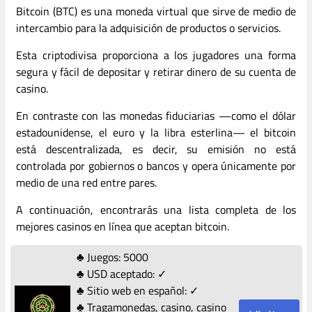
Bitcoin (BTC) es una moneda virtual que sirve de medio de
intercambio para la adquisición de productos o servicios.
Esta criptodivisa proporciona a los jugadores una forma
segura y fácil de depositar y retirar dinero de su cuenta de
casino.
En contraste con las monedas fiduciarias —como el dólar
estadounidense, el euro y la libra esterlina— el bitcoin
está descentralizada, es decir, su emisión no está
controlada por gobiernos o bancos y opera únicamente por
medio de una red entre pares.
A continuación, encontrarás una lista completa de los
mejores casinos en línea que aceptan bitcoin.
♣ Juegos: 5000
♣ USD aceptado: ✓
♣ Sitio web en español: ✓
♣ Tragamonedas, casino, casino