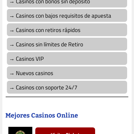
→
Casinos con bonos sin depósito
→
Casinos con bajos requisitos de apuesta
→
Casinos con retiros rápidos
→
Casinos sin límites de Retiro
→
Casinos VIP
→
Nuevos casinos
→
Casinos con soporte 24/7
Mejores Casinos Online