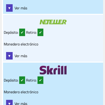
▼
Ver más
El uso de tarjetas de crédito como Visa y Mastercard sigue
estando muy extendido en la industria del juego en línea.
Depósito:
✔
Retiro:
✔
Estas tarjetas son, con diferencia, el método de pago más
seguro y cómodo para depositar y retirar dinero de un
Monedero electrónico
casino en línea, ya que están disponibles en todo el
mundo, son fáciles de obtener y dan acceso a
▼
Ver más
financiamiento.
Aparte de multiplicar el poder adquisitivo del titular,
Neteller es una billetera digital que hace las veces de una
ambas le brindan la oportunidad de ganar premios, recibir
cuenta bancaria. En otras palabras, te permite guardar,
reembolsos y construir un historial crediticio.
enviar y recibir dinero desde cualquier parte del mundo de
Depósito:
✔
Retiro:
✔
forma rápida y segura.
Asimismo, los pagos cargados en las tarjetas de crédito se
Monedero electrónico
pueden saldar algún tiempo después de haberse
Al cargar fondos en tu cuenta de Neteller, podrás hacer
realizados, lo que te da una mayor libertad sobre tu saldo.
transferencias instantáneas a quien desees, así como
▼
Ver más