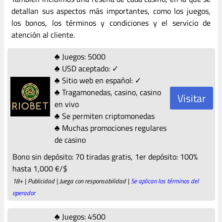
detallan sus aspectos más importantes, como los juegos,
los bonos, los términos y condiciones y el servicio de
atención al cliente.
♣ Juegos: 5000
♣ USD aceptado: ✓
♣ Sitio web en español: ✓
♣ Tragamonedas, casino, casino
Visitar
en vivo
♣ Se permiten criptomonedas
♣ Muchas promociones regulares
de casino
Bono sin depósito: 70 tiradas gratis, 1er depósito: 100%
hasta 1,000 €/$
18+ | Publicidad | Juega con responsabilidad |
Se aplican los términos del
operador
♣ Juegos: 4500