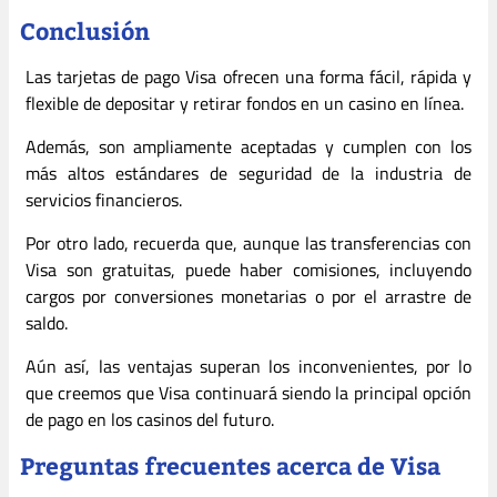
Conclusión
Las tarjetas de pago Visa ofrecen una forma fácil, rápida y
flexible de depositar y retirar fondos en un casino en línea.
Además, son ampliamente aceptadas y cumplen con los
más altos estándares de seguridad de la industria de
servicios financieros.
Por otro lado, recuerda que, aunque las transferencias con
Visa son gratuitas, puede haber comisiones, incluyendo
cargos por conversiones monetarias o por el arrastre de
saldo.
Aún así, las ventajas superan los inconvenientes, por lo
que creemos que Visa continuará siendo la principal opción
de pago en los casinos del futuro.
Preguntas frecuentes acerca de Visa