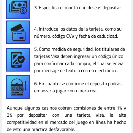
3. Especifica el monto que deseas depositar.
4. Introduce los datos de la tarjeta, como su
número, código CVV y fecha de caducidad.
5. Como medida de seguridad, los titulares de
tarjetas Visa deben ingresar un código único
para confirmar cada compra, el cual se envía
por mensaje de texto o correo electrónico.
6. En cuanto se confirme el depósito podrás
empezar a jugar con dinero real.
Aunque algunos casinos cobran comisiones de entre 1% y
3% por depositar con una tarjeta Visa, la alta
competitividad en el mercado del juego en línea ha hecho
de esto una práctica desfavorable.