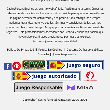
su país, por favor, cierre este sitio web.
CasinoFortunaEnLinea es un sitio web afiliado. Recibimos una comisión por las
referencias de los clientes. Hacemos todo lo posible para que la información en
la página permanezca actualizada y sea precisa. Sin embargo, no siempre
podemos garantizar esto, ya que los términos y condiciones de los casinos
pueden cambiar con el tiempo. Así que, por favor, revisa los términos cuando te
registres. Sólo promocionamos operadores con licencia y buena reputación, que
hayan sido examinados previamente por nuestros expertos.
Por favor, juega con responsabilidad.
Política De Privacidad
||
Política De Cookies
||
Descargo De Responsabilidad
||
Contacto
||
Juego Responsable
Copyright © CasinoFortunaEnLinea.com 2020-2026