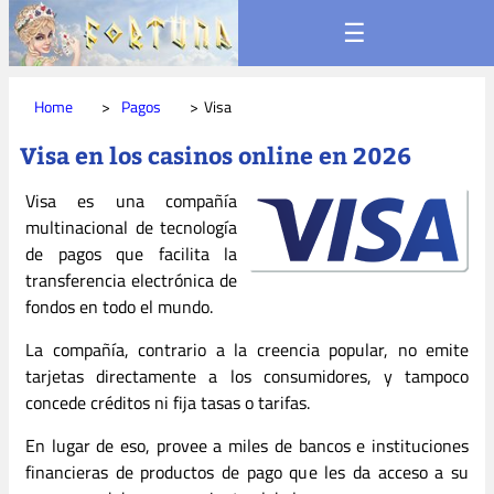
Home
Pagos
Visa
Visa en los casinos online en 2026
Visa es una compañía
multinacional de tecnología
de pagos que facilita la
transferencia electrónica de
fondos en todo el mundo.
La compañía, contrario a la creencia popular, no emite
tarjetas directamente a los consumidores, y tampoco
concede créditos ni fija tasas o tarifas.
En lugar de eso, provee a miles de bancos e instituciones
financieras de productos de pago que les da acceso a su