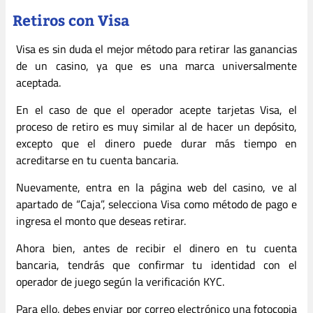
Retiros con Visa
Visa es sin duda el mejor método para retirar las ganancias
de un casino, ya que es una marca universalmente
aceptada.
En el caso de que el operador acepte tarjetas Visa, el
proceso de retiro es muy similar al de hacer un depósito,
excepto que el dinero puede durar más tiempo en
acreditarse en tu cuenta bancaria.
Nuevamente, entra en la página web del casino, ve al
apartado de “Caja”, selecciona Visa como método de pago e
ingresa el monto que deseas retirar.
Ahora bien, antes de recibir el dinero en tu cuenta
bancaria, tendrás que confirmar tu identidad con el
operador de juego según la verificación KYC.
Para ello, debes enviar por correo electrónico una fotocopia