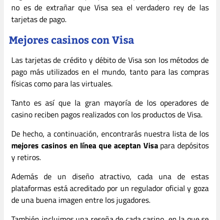
no es de extrañar que Visa sea el verdadero rey de las
tarjetas de pago.
Mejores casinos con Visa
Las tarjetas de crédito y débito de Visa son los métodos de
pago más utilizados en el mundo, tanto para las compras
físicas como para las virtuales.
Tanto es así que la gran mayoría de los operadores de
casino reciben pagos realizados con los productos de Visa.
De hecho, a continuación, encontrarás nuestra lista de los
mejores casinos en línea que aceptan Visa
para depósitos
y retiros.
Además de un diseño atractivo, cada una de estas
plataformas está acreditado por un regulador oficial y goza
de una buena imagen entre los jugadores.
También incluimos una reseña de cada casino, en la que se