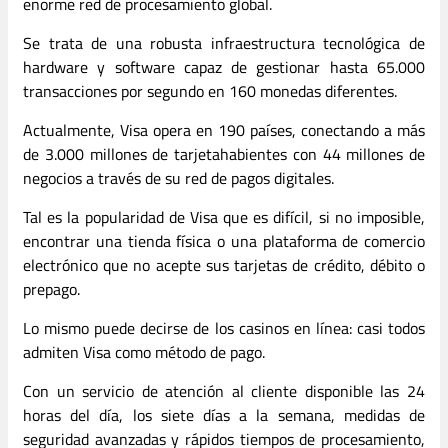
enorme red de procesamiento global.
Se trata de una robusta infraestructura tecnológica de
hardware y software capaz de gestionar hasta 65.000
transacciones por segundo en 160 monedas diferentes.
Actualmente, Visa opera en 190 países, conectando a más
de 3.000 millones de tarjetahabientes con 44 millones de
negocios a través de su red de pagos digitales.
Tal es la popularidad de Visa que es difícil, si no imposible,
encontrar una tienda física o una plataforma de comercio
electrónico que no acepte sus tarjetas de crédito, débito o
prepago.
Lo mismo puede decirse de los casinos en línea: casi todos
admiten Visa como método de pago.
Con un servicio de atención al cliente disponible las 24
horas del día, los siete días a la semana, medidas de
seguridad avanzadas y rápidos tiempos de procesamiento,