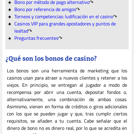
Bono por método de pago alternativo
↷
Bono por referencia de amigos
↷
Torneos y competencias: ludificación en el casino
↷
Casinos VIP para grandes apostadores y puntos de
lealtad
↷
Preguntas frecuentes
↷
¿Qué son los bonos de casino?
Los bonos son una herramienta de marketing que los
casinos usan para atraer a nuevos clientes y retener a los
viejos. En principio, se entregan al jugador a modo de
recompensa por abrir una cuenta, depositar fondos o,
alternativamente, una combinación de ambas cosas.
Asimismo, vienen en forma de créditos o giros adicionales
con los que se pueden jugar y que, tras cumplir ciertos
requisitos, se añaden a tu cuenta. Cabe señalar que el
dinero de bono no es dinero real, por lo que se acredita en