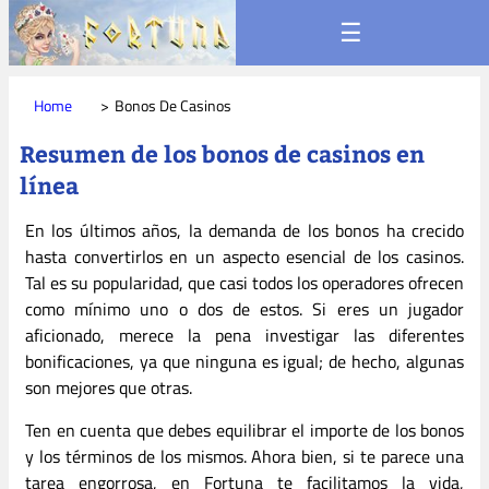
Home
Bonos De Casinos
Resumen de los bonos de casinos en
línea
En los últimos años, la demanda de los bonos ha crecido
hasta convertirlos en un aspecto esencial de los casinos.
Tal es su popularidad, que casi todos los operadores ofrecen
como mínimo uno o dos de estos. Si eres un jugador
aficionado, merece la pena investigar las diferentes
bonificaciones, ya que ninguna es igual; de hecho, algunas
son mejores que otras.
Ten en cuenta que debes equilibrar el importe de los bonos
y los términos de los mismos. Ahora bien, si te parece una
tarea engorrosa, en Fortuna te facilitamos la vida,