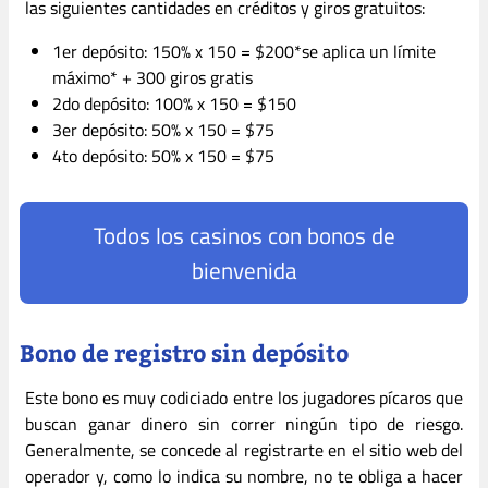
las siguientes cantidades en créditos y giros gratuitos:
1er depósito: 150% x 150 = $200*se aplica un límite
máximo* + 300 giros gratis
2do depósito: 100% x 150 = $150
3er depósito: 50% x 150 = $75
4to depósito: 50% x 150 = $75
Todos los casinos con bonos de
bienvenida
Bono de registro sin depósito
Este bono es muy codiciado entre los jugadores pícaros que
buscan ganar dinero sin correr ningún tipo de riesgo.
Generalmente, se concede al registrarte en el sitio web del
operador y, como lo indica su nombre, no te obliga a hacer