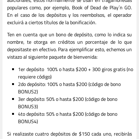
adicionales, estos normalmente se usan en tragamonedas
populares como, por ejemplo, Book of Dead de Play´n GO.
En el caso de los depósitos y los reembolsos, el operador
excluirá a ciertos títulos de la bonificación.
Ten en cuenta que un bono de depósito, como lo indica su
nombre, te otorga en créditos un porcentaje de lo que
depositaste en efectivo. Para ejemplificar esto, echemos un
vistazo al siguiente paquete de bienvenida:
1er depósito 100% o hasta $200 + 300 giros gratis (no
requiere código)
2do depósito: 100% o hasta $200 (código de bono
BONUS2)
3er depósito: 50% o hasta $200 (código de bono
BONUS3)
4to depósito: 50% o hasta $200 (código de bono
BONUS4)
Si realizaste cuatro depósitos de $150 cada uno, recibirás