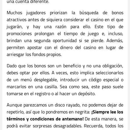
una cuenta diferente.
Muchos jugadores priorizan la búsqueda de bonos
atractivos antes de siquiera considerar el casino en el que
jugarán, y hay una razón para ello. Este tipo de
promociones prolongan el tiempo de juego e, incluso,
brindan una segunda oportunidad si se pierde. Además,
permiten apostar con el dinero del casino en lugar de
arriesgar los fondos propios.
Dado que los bonos son un beneficio y no una obligación,
debes optar por ellos. A veces, esto implica seleccionarlos
de un menú desplegable, introducir un código especial o
marcarlos en una casilla. Sea como sea, este paso suele
tomarse en el registro o al hacer un depósito.
Aunque parezcamos un disco rayado, no podemos dejar de
repetirlo, así que lo pondremos en negrita:
¡Siempre lee los
términos y condiciones de antemano!
De esta manera, se
podrá evitar sorpresas desagradables. Recuerda, todos los