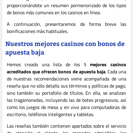
proporcionándote un resumen pormenorizado de los tipos
de bonos más comunes en los casinos en línea.
A continuación, presentaremos de forma breve las
bonificaciones más habituales.
Nuestros mejores casinos con bonos de
apuesta baja
Hemos creado una lista de los 5
mejores casinos
acreditados que ofrecen bonos de apuesta baja
. Cada una
de nuestras recomendaciones viene acompañada de una
reseña que no sólo detalla sus términos y políticas de pago,
sino también su portafolio de títulos. En ella, se analizan
las tragamonedas, incluyendo las de botes progresivos, así
como los juegos de mesa y en vivo para computadoras de
escritorio, teléfonos inteligentes y tabletas.
Las reseñas también contienen apartados sobre el servicio