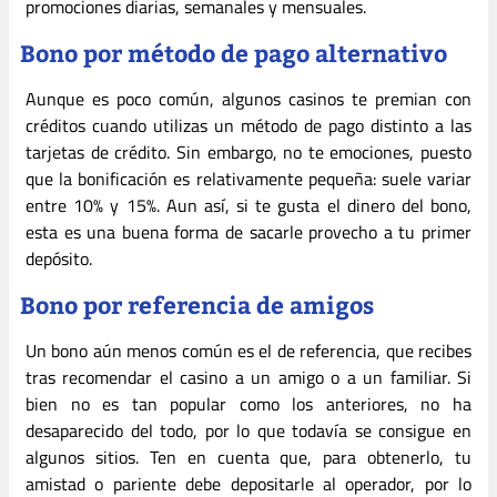
promociones diarias, semanales y mensuales.
Bono por método de pago alternativo
Aunque es poco común, algunos casinos te premian con
créditos cuando utilizas un método de pago distinto a las
tarjetas de crédito. Sin embargo, no te emociones, puesto
que la bonificación es relativamente pequeña: suele variar
entre 10% y 15%. Aun así, si te gusta el dinero del bono,
esta es una buena forma de sacarle provecho a tu primer
depósito.
Bono por referencia de amigos
Un bono aún menos común es el de referencia, que recibes
tras recomendar el casino a un amigo o a un familiar. Si
bien no es tan popular como los anteriores, no ha
desaparecido del todo, por lo que todavía se consigue en
algunos sitios. Ten en cuenta que, para obtenerlo, tu
amistad o pariente debe depositarle al operador, por lo