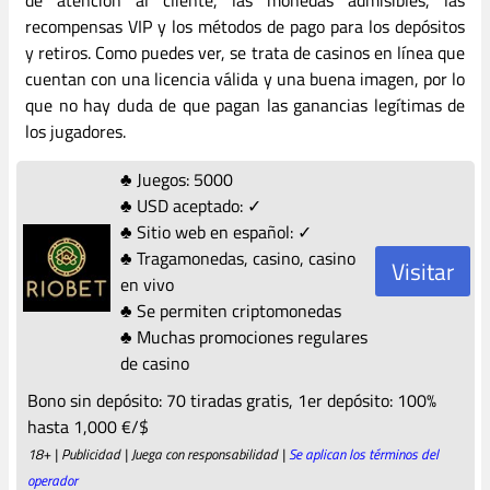
de atención al cliente, las monedas admisibles, las
recompensas VIP y los métodos de pago para los depósitos
y retiros. Como puedes ver, se trata de casinos en línea que
cuentan con una licencia válida y una buena imagen, por lo
que no hay duda de que pagan las ganancias legítimas de
los jugadores.
♣ Juegos: 5000
♣ USD aceptado: ✓
♣ Sitio web en español: ✓
♣ Tragamonedas, casino, casino
Visitar
en vivo
♣ Se permiten criptomonedas
♣ Muchas promociones regulares
de casino
Bono sin depósito: 70 tiradas gratis, 1er depósito: 100%
hasta 1,000 €/$
18+ | Publicidad | Juega con responsabilidad |
Se aplican los términos del
operador