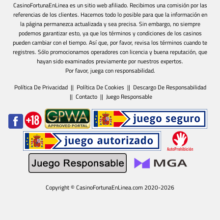
CasinoFortunaEnLinea es un sitio web afiliado. Recibimos una comisión por las
referencias de los clientes. Hacemos todo lo posible para que la información en
la página permanezca actualizada y sea precisa. Sin embargo, no siempre
podemos garantizar esto, ya que los términos y condiciones de los casinos
pueden cambiar con el tiempo. Así que, por favor, revisa los términos cuando te
registres. Sólo promocionamos operadores con licencia y buena reputación, que
hayan sido examinados previamente por nuestros expertos.
Por favor, juega con responsabilidad.
Política De Privacidad
||
Política De Cookies
||
Descargo De Responsabilidad
||
Contacto
||
Juego Responsable
Copyright © CasinoFortunaEnLinea.com 2020-2026