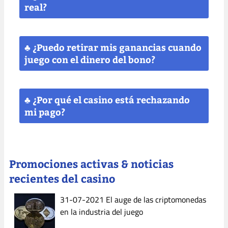
original. Aparte de este requisito, también
optar por la promoción. Mientras que para uno
real?
existen límites máximos de apuesta,
de depósito o de recarga, debes depositar una
restricciones mínimas de depósito y otras
cantidad mínima y, al igual que el anterior, optar
No, los créditos del bono no son dinero real, por
condiciones. Asegúrate de leer detenidamente
por ellos. Ahora bien, si has perdido todo el
lo que el casino evita mezclarlos con tu depósito.
♣ ¿Puedo retirar mis ganancias cuando
los términos generales del casino para evitar
dinero del primer depósito, entonces tendrás
Sin embargo, es posible convertirlos en efectivo
juego con el dinero del bono?
transgredir cualquier normativa que puede
derecho a una bonificación de reembolso. Puedes
después de cumplir todos los requisitos de
retener tus ganancias.
encontrar más detalles sobre los bonos en sus
apuesta de la bonificación.
Esta es una pregunta capciosa, ya que los
respectivos términos y condiciones.
créditos del bono no pueden retirarse del casino.
♣ ¿Por qué el casino está rechazando
No obstante, si cumples todos los requisitos de
mi pago?
apuesta, es posible convertirlos en efectivo y, a
su vez, retirarlos en su totalidad o,
Si un casino en línea rechaza tu solicitud de
alternativamente, en partes.
pago, es muy probable que no hayas cumplido
Promociones activas & noticias
con uno o más de los requisitos de apuesta. Ten
en cuenta que antes de procesar tu retiro, el
recientes del casino
operador auditará tu actividad de usuario para
31-07-2021 El auge de las criptomonedas
asegurarse de que no hayas hecho trampa. Es
en la industria del juego
por eso por lo que debes leer los términos y
condiciones del bono ANTES de jugar con él.