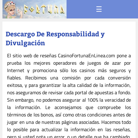
Descargo De Responsabilidad y
Divulgación
El sitio web de reseñas CasinoFortunaEnLinea.com pone a
prueba los mejores operadores de juegos de azar por
Internet y promociona sólo los casinos más seguros y
fiables. Recibimos una comisión por cada conversión
exitosa, y para garantizar la alta calidad de la información,
nos aseguramos de revisar cada portal de apuestas a fondo.
Sin embargo, no podemos asegurar al 100% la veracidad de
la información. Le aconsejamos que compruebe los
términos de los bonos, así como otras condiciones antes de
jugar en una de nuestras páginas asociadas. Hacemos todo
lo posible para actualizar la información en las reseñas,
pero si usted nota un error, o un detalle que ha cambiado,