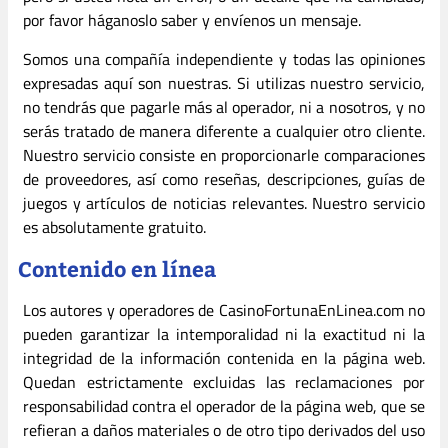
por favor háganoslo saber y envíenos un mensaje.
Somos una compañía independiente y todas las opiniones
expresadas aquí son nuestras. Si utilizas nuestro servicio,
no tendrás que pagarle más al operador, ni a nosotros, y no
serás tratado de manera diferente a cualquier otro cliente.
Nuestro servicio consiste en proporcionarle comparaciones
de proveedores, así como reseñas, descripciones, guías de
juegos y artículos de noticias relevantes. Nuestro servicio
es absolutamente gratuito.
Contenido en línea
Los autores y operadores de CasinoFortunaEnLinea.com no
pueden garantizar la intemporalidad ni la exactitud ni la
integridad de la información contenida en la página web.
Quedan estrictamente excluidas las reclamaciones por
responsabilidad contra el operador de la página web, que se
refieran a daños materiales o de otro tipo derivados del uso