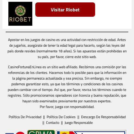
Visitar Riobet
Apostar en los juegos de casino es una actividad con restricción de edad. Antes
de jugarlos, asegúrate de tener la edad legal para hacerlo, según las leyes del
país donde resides (normalmente 18 años). Si las apuestas están prohibidas en
su país, por favor, cierre este sitio web.
CasinoFortunaEnLinea es un sitio web afiliado. Recibimos una comisión por las
referencias de los clientes. Hacemos todo lo posible para que la información en
la página permanezca actualizada y sea precisa. Sin embargo, no siempre
podemos garantizar esto, ya que los términos y condiciones de los casinos
pueden cambiar con el tiempo. Así que, por favor, revisa los términos cuando te
registres. Sólo promocionamos operadores con licencia y buena reputación, que
hayan sido examinados previamente por nuestros expertos.
Por favor, juega con responsabilidad.
Política De Privacidad
||
Política De Cookies
||
Descargo De Responsabilidad
||
Contacto
||
Juego Responsable