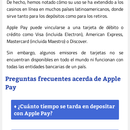
De hecho, hemos notado cómo su uso se ha extendido a los
casinos en línea en muchos países latinoamericanos, donde
sirve tanto para los depósitos como para los retiros.
Apple Pay puede vincularse a una tarjeta de débito o
crédito como Visa (incluida Electron), American Express,
Mastercard (incluida Maestro) o Discover.
Sin embargo, algunos emisores de tarjetas no se
encuentran disponibles en todo el mundo ni funcionan con
todas las entidades bancarias de un país.
Preguntas frecuentes acerda de Apple
Pay
♦ ¿Cuánto tiempo se tarda en depositar
con Apple Pay?
Apple Pay es un método de depósito