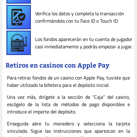
Verifica los datos y completa la transacción
confirmándola con tu Face ID o Touch ID.
Los fondos aparecerán en tu cuenta de jugador
casi inmediatamente y podrás empezar a jugar.
Retiros en casinos con Apple Pay
Para retirar fondos de un casino con Apple Pay, tuviste que
haber utilizado la billetera para el depósito inicial.
Una vez más, dirígete a la sección de “Caja” del casino,
escógelo de la lista de métodos de pago disponibles e
introduce el importe del depósito.
Enseguida abre tu monedero y selecciona la tarjeta
vinculada. Sigue las instrucciones que aparezcan en la