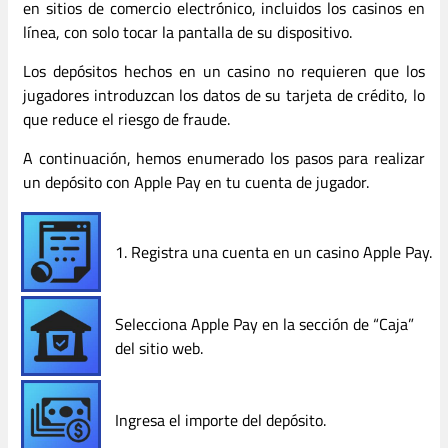
en sitios de comercio electrónico, incluidos los casinos en
línea, con solo tocar la pantalla de su dispositivo.
Los depósitos hechos en un casino no requieren que los
jugadores introduzcan los datos de su tarjeta de crédito, lo
que reduce el riesgo de fraude.
A continuación, hemos enumerado los pasos para realizar
un depósito con Apple Pay en tu cuenta de jugador.
1. Registra una cuenta en un casino Apple Pay.
Selecciona Apple Pay en la sección de “Caja”
del sitio web.
Ingresa el importe del depósito.