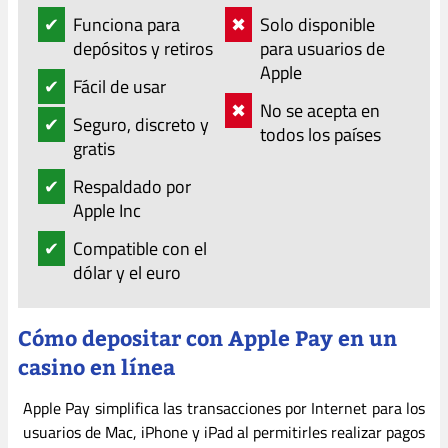
✔
Funciona para
✖
Solo disponible
depósitos y retiros
para usuarios de
Apple
✔
Fácil de usar
✖
No se acepta en
✔
Seguro, discreto y
todos los países
gratis
✔
Respaldado por
Apple Inc
✔
Compatible con el
dólar y el euro
Cómo depositar con Apple Pay en un
casino en línea
Apple Pay simplifica las transacciones por Internet para los
usuarios de Mac, iPhone y iPad al permitirles realizar pagos