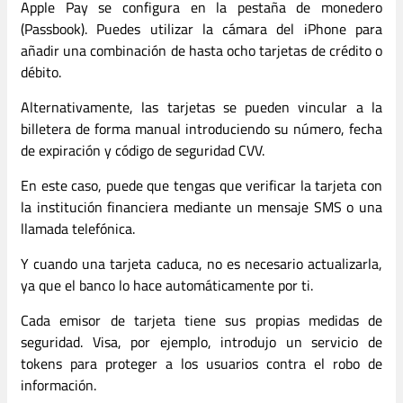
Apple Pay se configura en la pestaña de monedero
(Passbook). Puedes utilizar la cámara del iPhone para
añadir una combinación de hasta ocho tarjetas de crédito o
débito.
Alternativamente, las tarjetas se pueden vincular a la
billetera de forma manual introduciendo su número, fecha
de expiración y código de seguridad CVV.
En este caso, puede que tengas que verificar la tarjeta con
la institución financiera mediante un mensaje SMS o una
llamada telefónica.
Y cuando una tarjeta caduca, no es necesario actualizarla,
ya que el banco lo hace automáticamente por ti.
Cada emisor de tarjeta tiene sus propias medidas de
seguridad. Visa, por ejemplo, introdujo un servicio de
tokens para proteger a los usuarios contra el robo de
información.